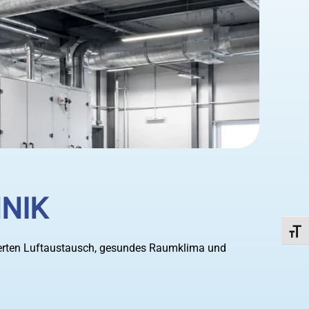
NIK
Schri
lierten Luftaustausch, gesundes Raumklima und